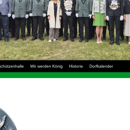
chützenhalle
Wir werden König
Historie
Dorfkalender