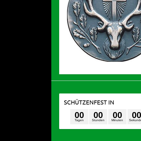
SCHÜTZENFEST IN
0
0
0
0
0
0
0
Tagen
Stunden
Minuten
Sekund