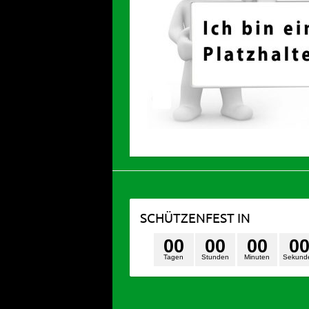
SCHÜTZENFEST IN
0
0
0
0
0
0
0
Tagen
Stunden
Minuten
Sekund