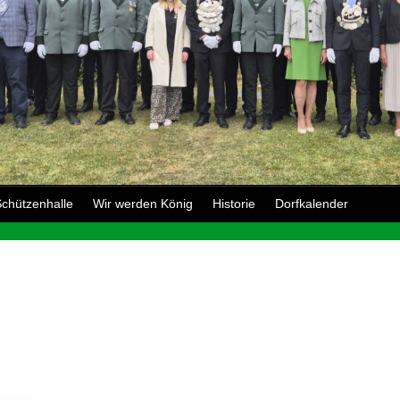
chützenhalle
Wir werden König
Historie
Dorfkalender