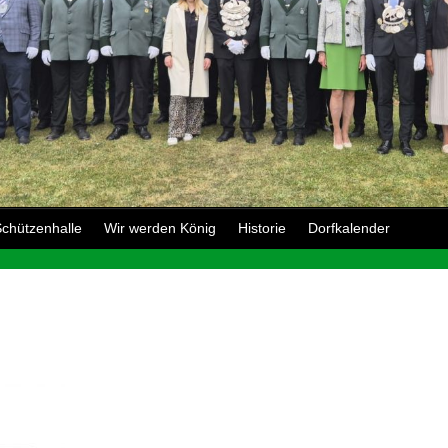
chützenhalle
Wir werden König
Historie
Dorfkalender