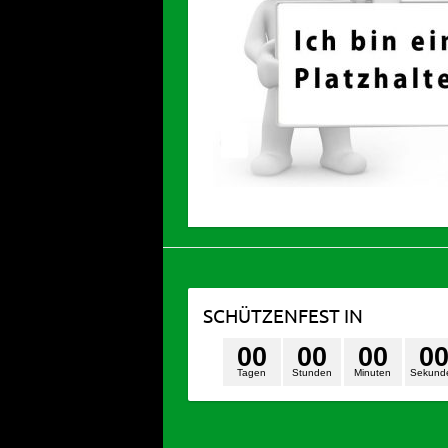
SCHÜTZENFEST IN
0
0
0
0
0
0
0
Tagen
Stunden
Minuten
Sekund