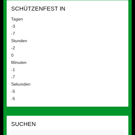
SCHÜTZENFEST IN
Tagen
-3
-7
Stunden
-2
0
Minuten
-1
-7
Sekunden
-5
-5
SUCHEN
Suche