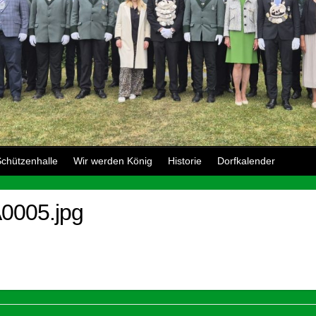
chützenhalle
Wir werden König
Historie
Dorfkalender
0005.jpg