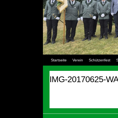
Startseite
Verein
Schützenfest
S
IMG-20170625-WA