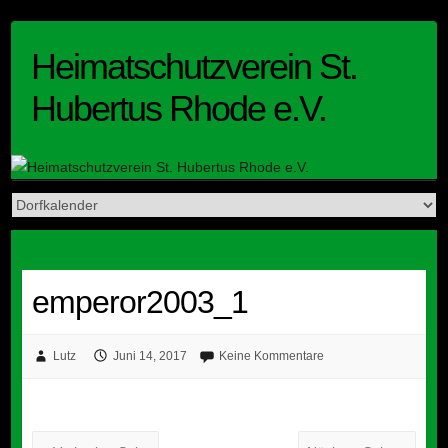
Skip
to
Heimatschutzverein St.
content
Hubertus Rhode e.V.
emperor2003_1
Lutz
Juni 14, 2017
Keine Kommentare