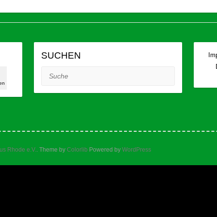
SUCHEN
Im
0
Suche
en
tus Rhode e.V.
. Theme by
Colorlib
Powered by
WordPress