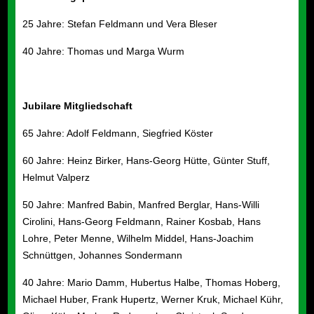
25 Jahre:
​
Stefan Feldmann und Vera Bleser
40 Jahre:
​
Thomas und Marga Wurm
Jubilare Mitgliedschaft
65 Jahre:
​
Adolf Feldmann, Siegfried Köster
60 Jahre
​:
H
einz Birker, Hans-Georg Hütte, Günter Stuff,
Helmut Valperz
50 Jahre
​:
Manfred Babin, Manfred Berglar, Hans-Willi
Cirolini, Hans-Georg Feldmann, Rainer
Kosbab, Hans
Lohre, Peter Menne, Wilhelm Middel, Hans-Joachim
Schnüttgen,
Johannes Sondermann
40 Jahre
​:
Mario Damm, Hubertus Halbe, Thomas Hoberg,
Michael Huber, Frank Hupertz,
Werner Kruk, Michael Kühr,