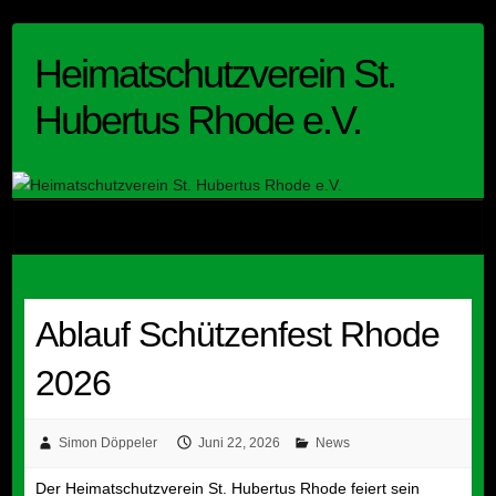
Skip
to
Heimatschutzverein St.
content
Hubertus Rhode e.V.
Ablauf Schützenfest Rhode
2026
Simon Döppeler
Juni 22, 2026
News
Der Heimatschutzverein St. Hubertus Rhode feiert sein