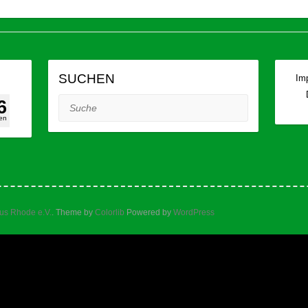
SUCHEN
Im
6
Suche
en
tus Rhode e.V.
. Theme by
Colorlib
Powered by
WordPress