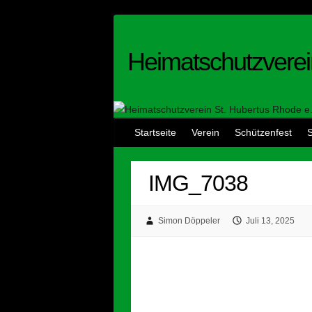
Skip
to
content
Heimatschutzverei
Startseite
Verein
Schützenfest
S
IMG_7038
Simon Döppeler
Juli 13, 2025