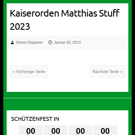
Kaiserorden Matthias Stuff
2023
Simon Döppeler
Januar 30, 2023
« Vorherige Seite
Nächste Seite »
SCHÜTZENFEST IN
0
0
0
0
0
0
0
0