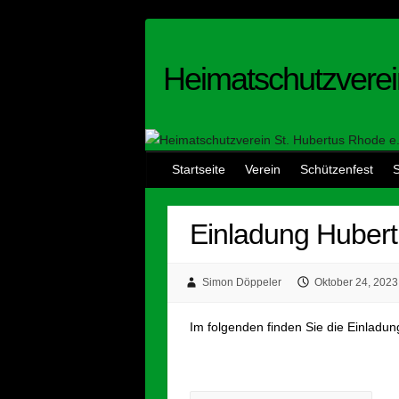
Skip
to
content
Heimatschutzverei
Startseite
Verein
Schützenfest
S
Einladung Huber
Simon Döppeler
Oktober 24, 2023
Im folgenden finden Sie die Einladu