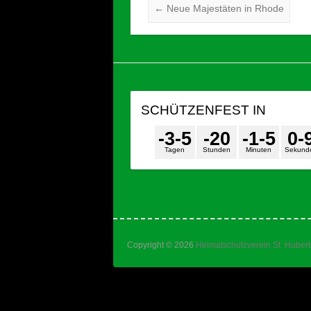
←
Neue Majestäten in Rhode
SCHÜTZENFEST IN
-3
-5
-2
0
-1
-5
0
-
Tagen
Stunden
Minuten
Sekund
Copyright © 2026
Heimatschutzverein St. Huber