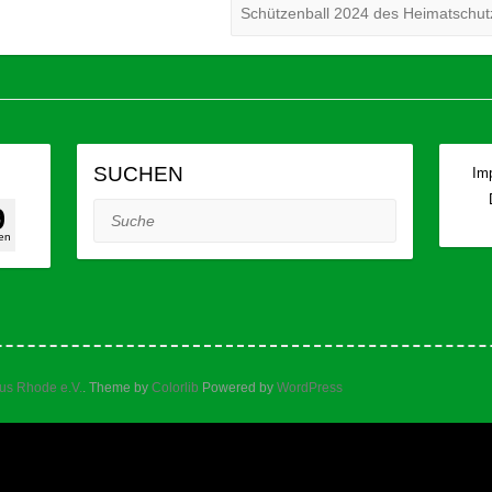
Schützenball 2024 des Heimatschut
SUCHEN
Im
9
Suche
en
tus Rhode e.V.
. Theme by
Colorlib
Powered by
WordPress